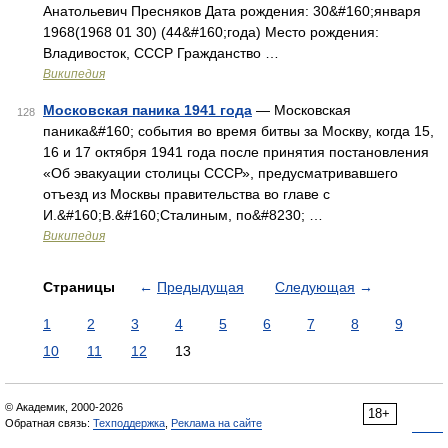
Анатольевич Пресняков Дата рождения: 30&#160;января
1968(1968 01 30) (44&#160;года) Место рождения:
Владивосток, СССР Гражданство …
Википедия
Московская паника 1941 года
— Московская
128
паника&#160; события во время битвы за Москву, когда 15,
16 и 17 октября 1941 года после принятия постановления
«Об эвакуации столицы СССР», предусматривавшего
отъезд из Москвы правительства во главе с
И.&#160;В.&#160;Сталиным, по&#8230; …
Википедия
Страницы
←
Предыдущая
Следующая
→
1
2
3
4
5
6
7
8
9
10
11
12
13
© Академик, 2000-2026
18+
Обратная связь:
Техподдержка
,
Реклама на сайте