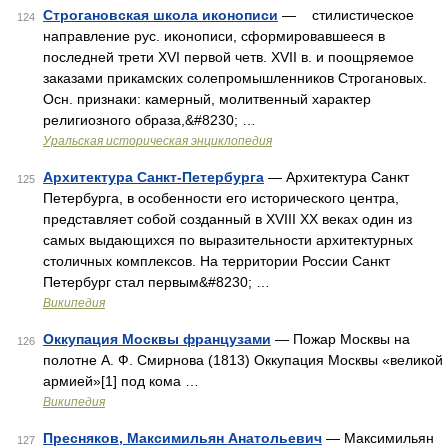
Строгановская школа иконописи
— стилистическое
124
направление рус. иконописи, сформировавшееся в
последней трети XVI первой четв. XVII в. и поощряемое
заказами прикамских солепромышленников Строгановых.
Осн. признаки: камерный, молитвенный характер
религиозного образа,&#8230; …
Уральская историческая энциклопедия
Архитектура Санкт-Петербурга
— Архитектура Санкт
125
Петербурга, в особенности его исторического центра,
представляет собой созданный в XVIII XX веках один из
самых выдающихся по выразительности архитектурных
столичных комплексов. На территории России Санкт
Петербург стал первым&#8230; …
Википедия
Оккупация Москвы французами
— Пожар Москвы на
126
полотне А. Ф. Смирнова (1813) Оккупация Москвы «великой
армией»[1] под кома …
Википедия
Пресняков, Максимильян Анатольевич
— Максимильян
127